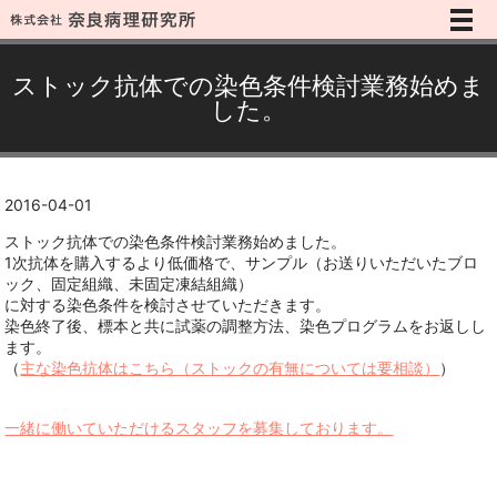
メ
ストック抗体での染色条件検討業務始めま
した。
2016-04-01
ストック抗体での染色条件検討業務始めました。
1次抗体を購入するより低価格で、サンプル（お送りいただいたブロ
ック、固定組織、未固定凍結組織）
に対する染色条件を検討させていただきます。
染色終了後、標本と共に試薬の調整方法、染色プログラムをお返しし
ます。
（
主な染色抗体はこちら（ストックの有無については要相談）
）
⼀緒に働いていただけるスタッフを募集しております。