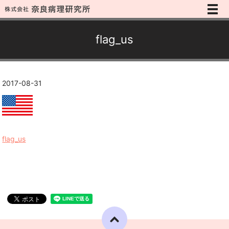
メ
flag_us
2017-08-31
flag_us