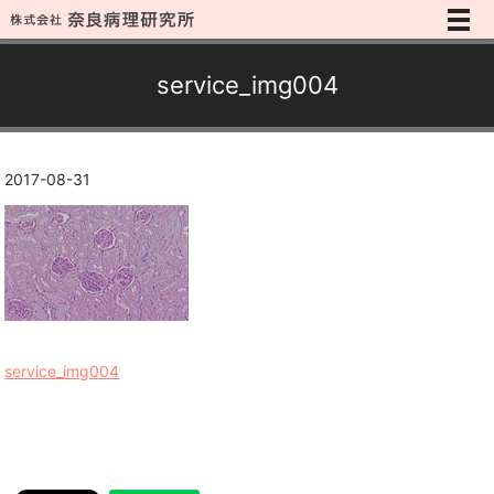
メ
service_img004
2017-08-31
service_img004