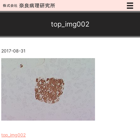
メ
top_img002
2017-08-31
top_img002